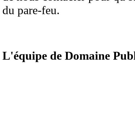
du pare-feu.
L'équipe de Domaine Publ