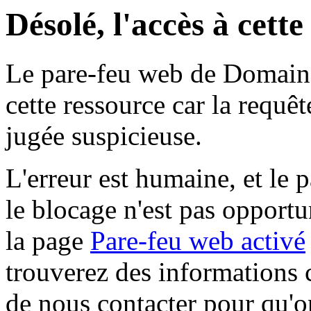
Désolé, l'accès à cett
Le pare-feu web de Domaine 
cette ressource car la requê
jugée suspicieuse.
L'erreur est humaine, et le p
le blocage n'est pas opportu
la page
Pare-feu web activé
trouverez des informations 
de nous contacter pour qu'o