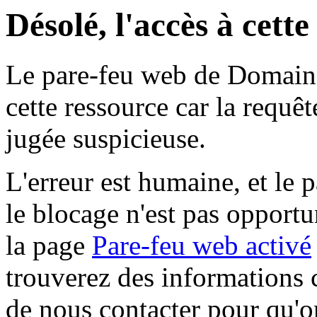
Désolé, l'accès à cett
Le pare-feu web de Domaine 
cette ressource car la requê
jugée suspicieuse.
L'erreur est humaine, et le p
le blocage n'est pas opportu
la page
Pare-feu web activé
trouverez des informations 
de nous contacter pour qu'o